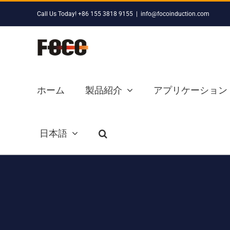
Skip
Call Us Today! +86 155 3818 9155
|
info@focoinduction.com
to
content
ホーム
製品紹介
アプリケーション
日本語