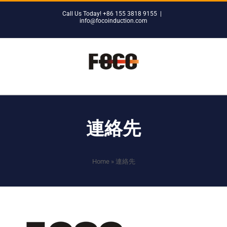
Skip
Call Us Today! +86 155 3818 9155
|
to
info@focoinduction.com
content
連絡先
Home
»
連絡先