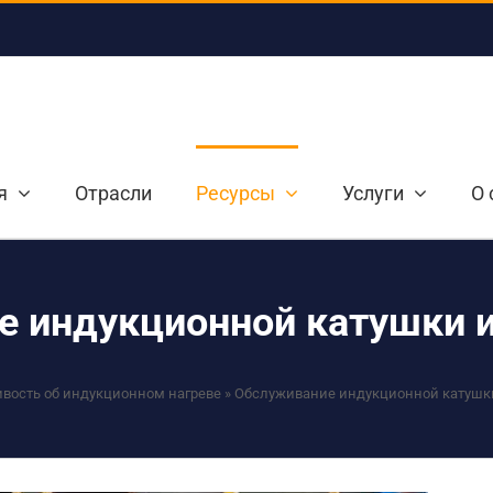
я
Отрасли
Ресурсы
Услуги
О 
 индукционной катушки 
вость об индукционном нагреве
»
Обслуживание индукционной катушки