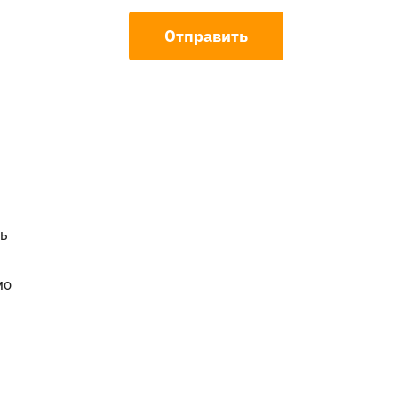
ы
Отправить
ть
мо