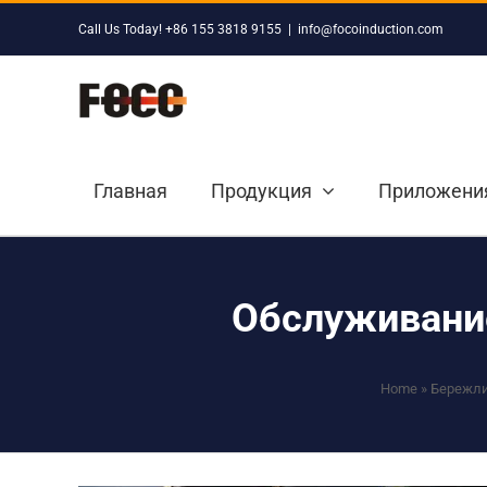
Skip
Call Us Today! +86 155 3818 9155
|
info@focoinduction.com
to
content
Главная
Продукция
Приложени
Обслуживание
Home
»
Бережли