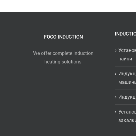
INDUCTI
FOCO INDUCTION
Устано
We offer complete induction
пайки
heating solutions!
Индукц
машин
Индукц
Устано
закалк