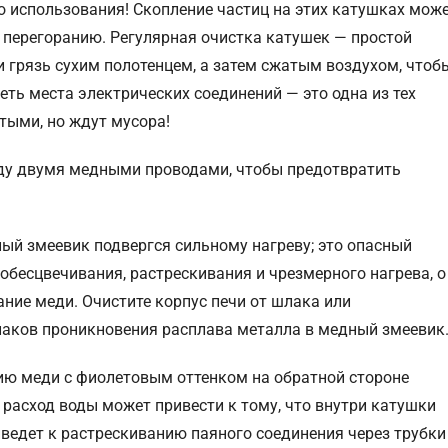
о использования! Скопление частиц на этих катушках мож
 перегоранию. Регулярная очистка катушек — простой
и грязь сухим полотенцем, а затем сжатым воздухом, чтоб
еть места электрических соединений — это одна из тех
утыми, но ждут мусора!
ду двумя медными проводами, чтобы предотвратить
ный змеевик подвергся сильному нагреву; это опасный
обесцвечивания, растрескивания и чрезмерного нагрева, о
ние меди. Очистите корпус печи от шлака или
знаков проникновения расплава металла в медный змеевик
ию меди с фиолетовым оттенком на обратной стороне
расход воды может привести к тому, что внутри катушки
иведет к растрескиванию паяного соединения через трубки