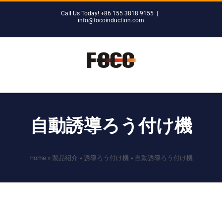
Skip
Call Us Today! +86 155 3818 9155
|
to
info@focoinduction.com
content
自動誘導ろう付け機
Home
»
製品紹介
»
誘導ろう付け機
»
自動誘導ろう付け機