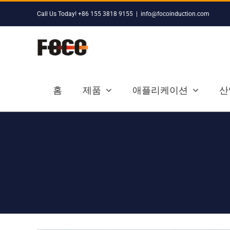
Skip
Call Us Today! +86 155 3818 9155
|
info@focoinduction.com
to
content
홈
제품
애플리케이션
산