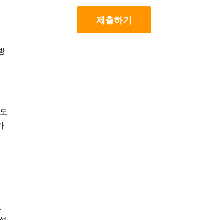
제출하기
방
 모
가
있
컨설