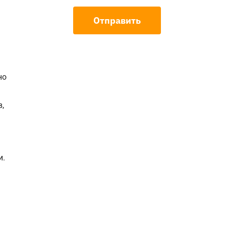
Отправить
но
,
и.