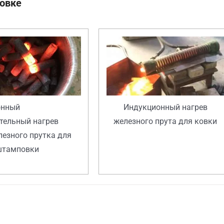
ковке
онный
Индукционный нагрев
тельный нагрев
железного прута для ковки
лезного прутка для
штамповки