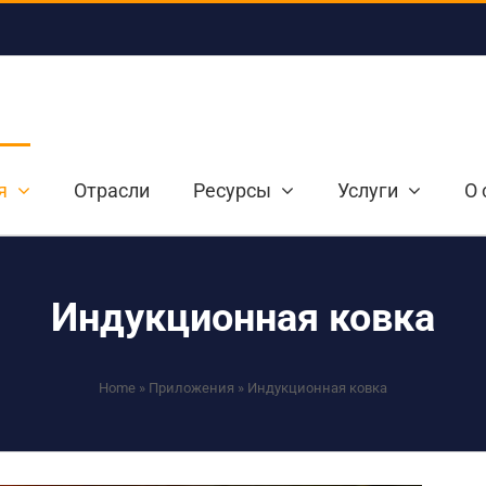
я
Отрасли
Ресурсы
Услуги
О 
Индукционная ковка
Home
»
Приложения
»
Индукционная ковка