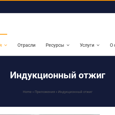
я
Отрасли
Ресурсы
Услуги
О 
Индукционный отжиг
Home
»
Приложения
»
Индукционный отжиг