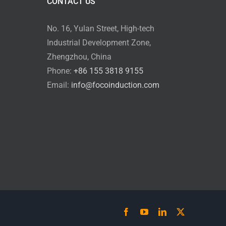
CONTACT US
No. 16, Yulan Street, High-tech
Industrial Development Zone,
Zhengzhou, China
Phone:
+86 155 3818 9155
Email:
info@focoinduction.com
Facebook
YouTube
LinkedIn
X