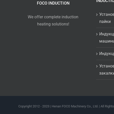
INDUCTI
FOCO INDUCTION
Устано
We offer complete induction
пайки
heating solutions!
Индукц
машин
Индукц
Устано
закалк
Copyright 2012 - 2023 | Henan FOCO Machinery Co., Ltd. | All Right