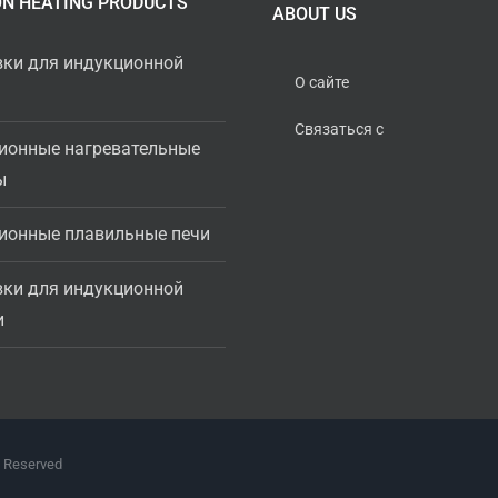
ON HEATING PRODUCTS
ABOUT US
вки для индукционной
О сайте
Связаться с
ионные нагревательные
ы
ионные плавильные печи
вки для индукционной
и
s Reserved