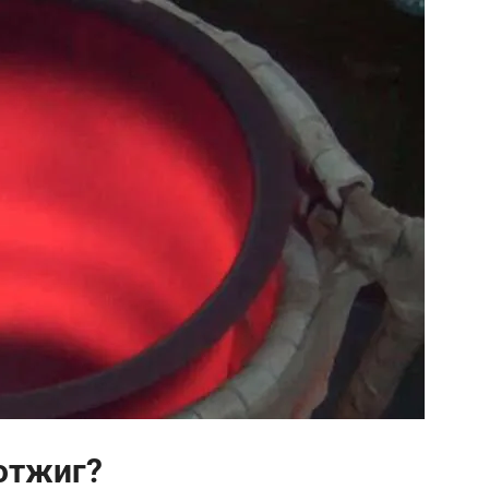
отжиг?