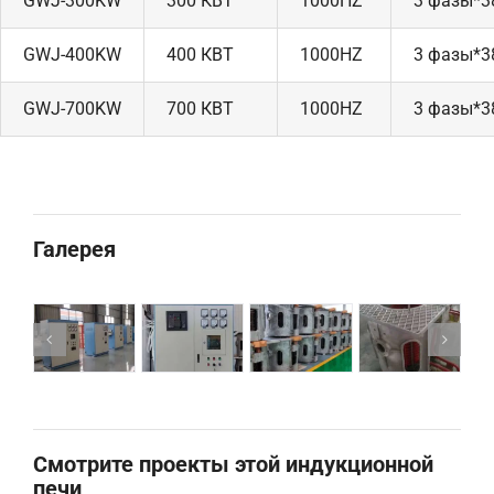
GWJ-300KW
300 КВТ
1000HZ
3 фазы*3
GWJ-400KW
400 КВТ
1000HZ
3 фазы*3
GWJ-700KW
700 КВТ
1000HZ
3 фазы*3
Галерея
Смотрите проекты этой индукционной
печи