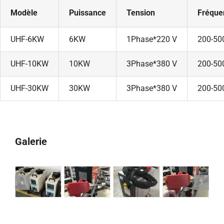
Modèle
Puissance
Tension
Fréque
UHF-6KW
6KW
1Phase*220 V
200-5
UHF-10KW
10KW
3Phase*380 V
200-5
UHF-30KW
30KW
3Phase*380 V
200-5
Galerie