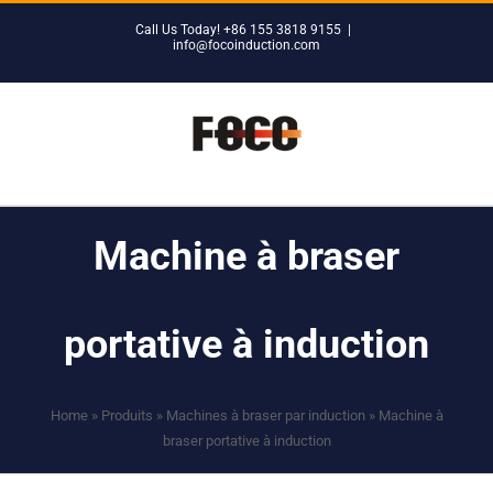
Skip
Call Us Today! +86 155 3818 9155
|
to
info@focoinduction.com
content
Machine à braser
portative à induction
Home
»
Produits
»
Machines à braser par induction
»
Machine à
braser portative à induction