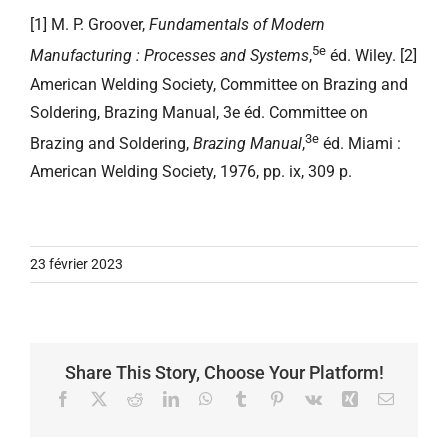
[1] M. P. Groover,
Fundamentals of Modern
5e
Manufacturing : Processes and Systems
,
éd. Wiley. [2]
American Welding Society, Committee on Brazing and
Soldering, Brazing Manual, 3e éd. Committee on
3e
Brazing and Soldering,
Brazing Manual
,
éd. Miami :
American Welding Society, 1976, pp. ix, 309 p.
23 février 2023
Share This Story, Choose Your Platform!
Facebook
X
Reddit
LinkedIn
WhatsApp
Tumblr
Pinterest
Vk
Xing
Email