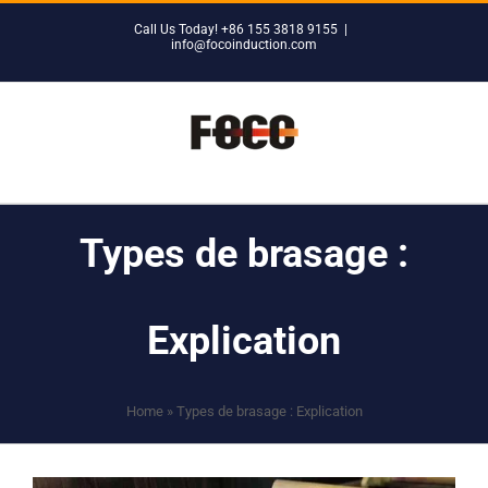
Skip
Call Us Today! +86 155 3818 9155
|
to
info@focoinduction.com
content
Types de brasage :
Explication
Home
»
Types de brasage : Explication