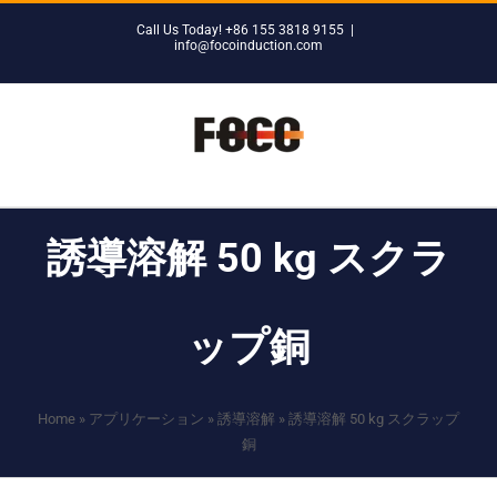
Skip
Call Us Today! +86 155 3818 9155
|
to
info@focoinduction.com
content
誘導溶解 50 kg スクラ
ップ銅
Home
»
アプリケーション
»
誘導溶解
»
誘導溶解 50 kg スクラップ
銅