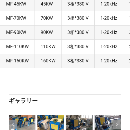
MF-45KW
45KW
3相*380 V
1-20kHz
MF-70KW
70KW
3相*380 V
1-20kHz
MF-90KW
90KW
3相*380 V
1-20kHz
MF-110KW
110KW
3相*380 V
1-20kHz
MF-160KW
160KW
3相*380 V
1-20kHz
ギャラリー