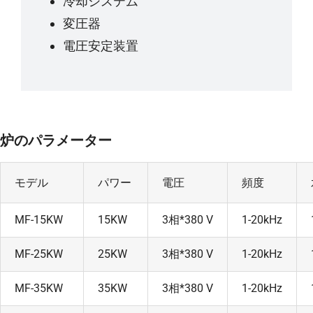
冷却システム
変圧器
電圧安定装置
炉のパラメーター
モデル
パワー
電圧
頻度
MF-15KW
15KW
3相*380 V
1-20kHz
MF-25KW
25KW
3相*380 V
1-20kHz
MF-35KW
35KW
3相*380 V
1-20kHz