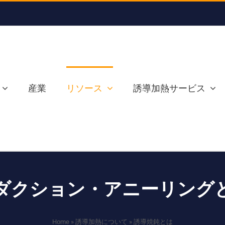
産業
リソース
誘導加熱サービス
ダクション・アニーリング
Home
»
誘導加熱について
»
誘導焼鈍とは