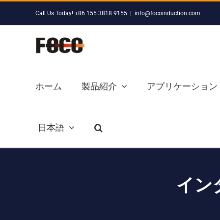
Skip
Call Us Today! +86 155 3818 9155
|
info@focoinduction.com
to
content
ホーム
製品紹介
アプリケーション
日本語
イン