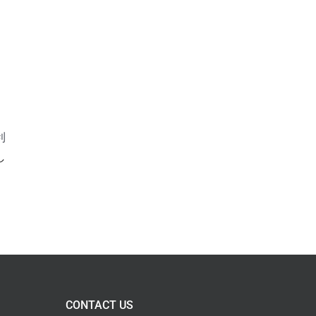
利
し
CONTACT US