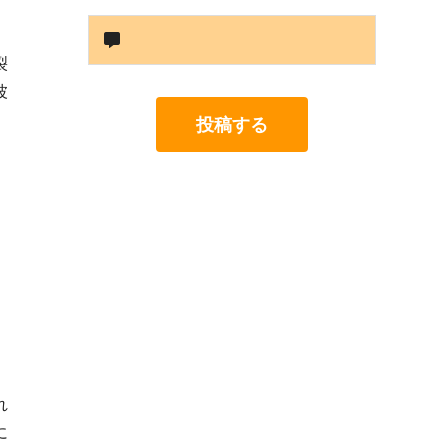
裂
波
投稿する
れ
に