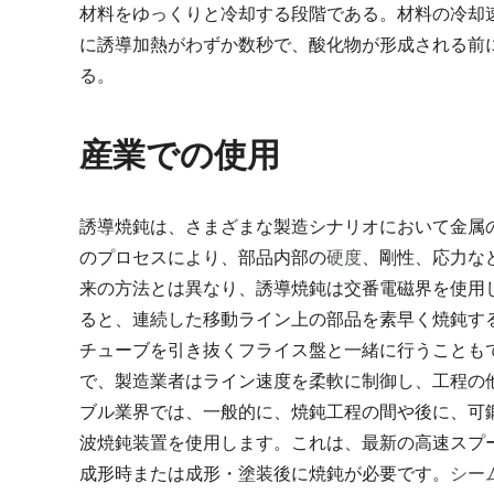
材料をゆっくりと冷却する段階である。材料の冷却
に誘導加熱がわずか数秒で、酸化物が形成される前
る。
産業での使用
誘導焼鈍は、さまざまな製造シナリオにおいて金属
のプロセスにより、部品内部の
硬度
、剛性、応力な
来の方法とは異なり、誘導焼鈍は交番電磁界を使用
ると、連続した移動ライン上の部品を素早く焼鈍す
チューブを引き抜くフライス盤と一緒に行うことも
で、製造業者はライン速度を柔軟に制御し、工程の
ブル業界では、一般的に、焼鈍工程の間や後に、可
波焼鈍装置を使用します。これは、最新の高速スプ
成形時または成形・塗装後に焼鈍が必要です。
シー