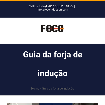
Skip
Call Us Today! +86 155 3818 9155
|
to
info@focoinduction.com
content
Guia da forja de
indução
Home
»
Guia da forja de indução