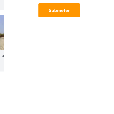
Submeter
ara