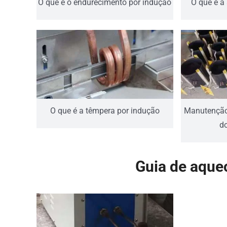
O que é o endurecimento por indução
O que é a
O que é a têmpera por indução
Manutenção
do
Guia de aque