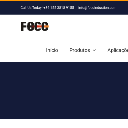
Skip
Call Us Today! +86 155 3818 9155
|
info@focoinduction.com
to
content
Início
Produtos
Aplicaçõ