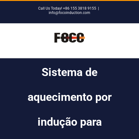
Skip
Call Us Today! +86 155 3818 9155
|
to
info@focoinduction.com
content
Sistema de
aquecimento por
indução para