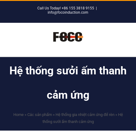
Skip
Call Us Today! +86 155 3818 9155
|
to
info@focoinduction.com
content
Hệ thống sưởi ấm thanh
cảm ứng
Home
»
Các sản phẩm
»
Hệ thống gia nhiệt cảm ứng để rèn
»
Hệ
thống sưởi ấm thanh cảm ứng