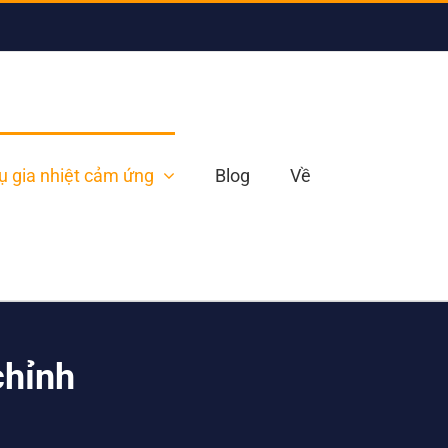
ụ gia nhiệt cảm ứng
Blog
Về
chỉnh