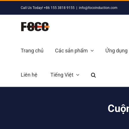
Skip
Call Us Today! +86 155 3818 9155
|
info@focoinduction.com
to
content
Trang chủ
Các sản phẩm
Ứng dụng
Liên hệ
Tiếng Việt
Cuộn