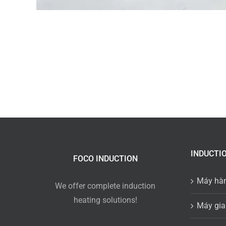
INDUCTI
FOCO INDUCTION
Máy hà
We offer complete induction
heating solutions!
Máy gia