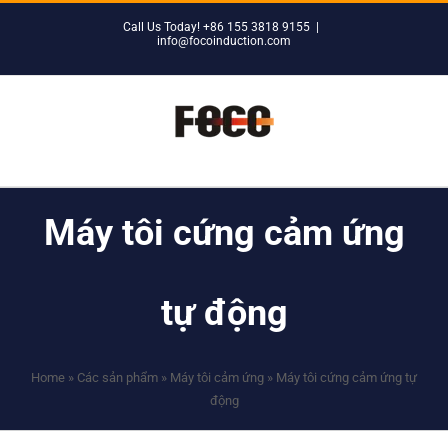
Skip
Call Us Today! +86 155 3818 9155
|
to
info@focoinduction.com
content
Máy tôi cứng cảm ứng
tự động
Home
»
Các sản phẩm
»
Máy tôi cảm ứng
»
Máy tôi cứng cảm ứng tự
động