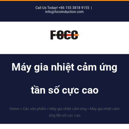
Skip
Call Us Today! +86 155 3818 9155
|
to
info@focoinduction.com
content
Máy gia nhiệt cảm ứng
tần số cực cao
Home
»
Các sản phẩm
»
Máy gia nhiệt cảm ứng
»
Máy gia nhiệt cảm
ứng tần số cực cao