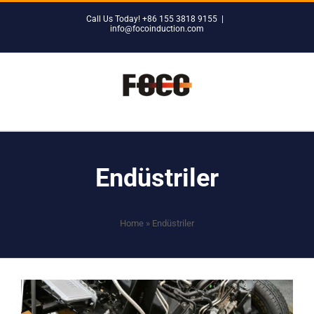
Skip
Call Us Today! +86 155 3818 9155
|
to
info@focoinduction.com
content
Endüstriler
Home
»
Endüstriler