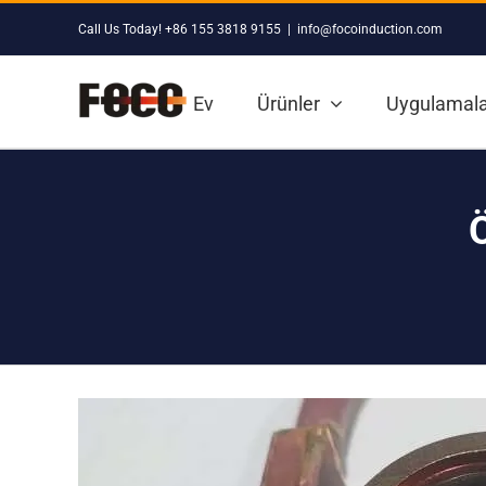
Skip
Call Us Today! +86 155 3818 9155
|
info@focoinduction.com
to
content
Ev
Ürünler
Uygulamala