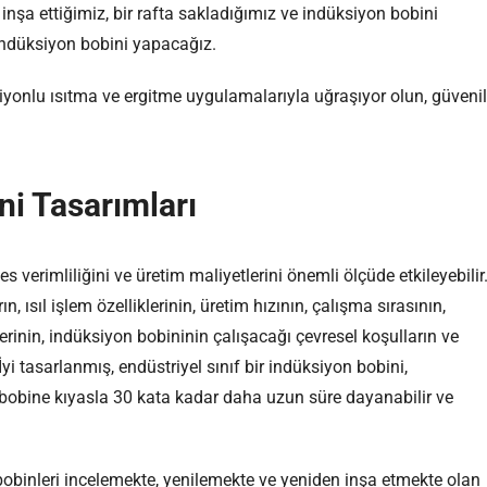
nşa ettiğimiz, bir rafta sakladığımız ve indüksiyon bobini
indüksiyon bobini yapacağız.
iyonlu ısıtma ve ergitme uygulamalarıyla uğraşıyor olun, güvenil
ni Tasarımları
s verimliliğini ve üretim maliyetlerini önemli ölçüde etkileyebilir
ısıl işlem özelliklerinin, üretim hızının, çalışma sırasının,
inin, indüksiyon bobininin çalışacağı çevresel koşulların ve
yi tasarlanmış, endüstriyel sınıf bir indüksiyon bobini,
bobine kıyasla 30 kata kadar daha uzun süre dayanabilir ve
bobinleri incelemekte, yenilemekte ve yeniden inşa etmekte olan