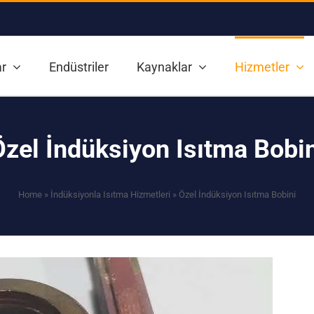
r
Endüstriler
Kaynaklar
Hizmetler
Özel İndüksiyon Isıtma Bobin
Home
»
İndüksiyonla Isıtma Hizmetleri
»
Özel İndüksiyon Isıtma Bobini