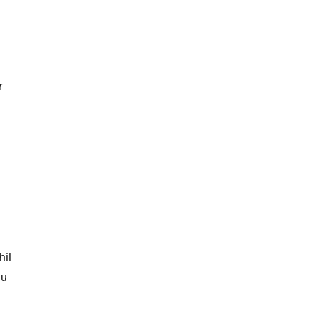
r
hil
lu