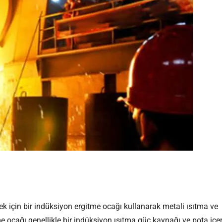
ek için bir indüksiyon ergitme ocağı kullanarak metali ısıtma ve
e ocağı genellikle bir indüksiyon ısıtma güç kaynağı ve pota içeri