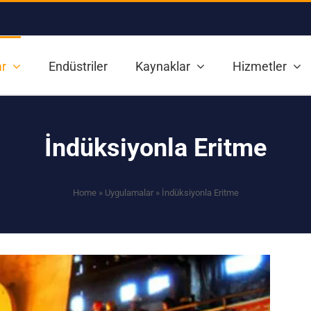
r
Endüstriler
Kaynaklar
Hizmetler
İndüksiyonla Eritme
Home
»
Uygulamalar
»
İndüksiyonla Eritme