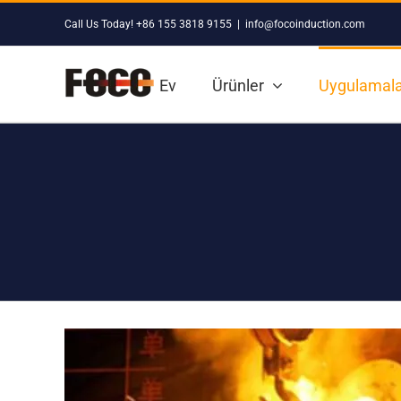
Skip
Call Us Today! +86 155 3818 9155
|
info@focoinduction.com
to
content
Ev
Ürünler
Uygulamala