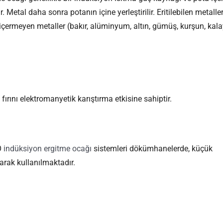
 Metal daha sonra potanın içine yerleştirilir. Eritilebilen metalle
 içermeyen metaller (bakır, alüminyum, altın, gümüş, kurşun, kala
ırını elektromanyetik karıştırma etkisine sahiptir.
O
indüksiyon ergitme ocağı
sistemleri dökümhanelerde, küçük
larak kullanılmaktadır.