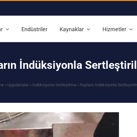
r
Endüstriler
Kaynaklar
Hizmetler
arın İndüksiyonla Sertleştiri
me
»
Uygulamalar
»
İndüksiyonla Sertleştirme
»
Rayların İndüksiyonla Sertleştiri