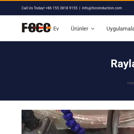
Skip
Call Us Today! +86 155 3818 9155
|
info@focoinduction.com
to
content
Ev
Ürünler
Uygulamala
Rayl
Ho