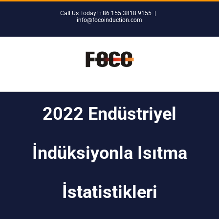
Skip
Call Us Today! +86 155 3818 9155
|
to
info@focoinduction.com
content
2022 Endüstriyel
İndüksiyonla Isıtma
İstatistikleri