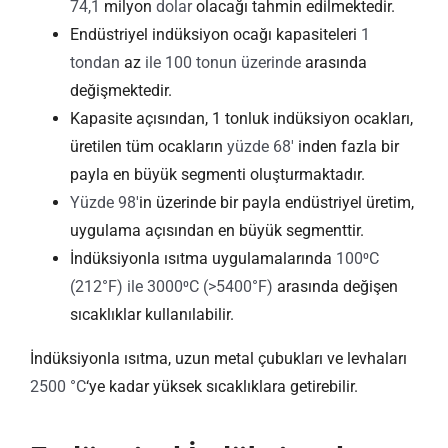
74,1
milyon
dolar
olacağı tahmin edilmektedir.
Endüstriyel indüksiyon ocağı kapasiteleri
1
tondan
az
ile 100 tonun üzerinde
arasında
değişmektedir.
Kapasite açısından, 1 tonluk indüksiyon ocakları,
üretilen tüm ocakların
yüzde 68′
inden fazla bir
payla en büyük segmenti oluşturmaktadır.
Yüzde 98′
in üzerinde bir payla endüstriyel üretim,
uygulama açısından en büyük segmenttir.
İndüksiyonla ısıtma uygulamalarında
100⁰C
(212°F) ile 3000⁰C (>5400°F)
arasında değişen
sıcaklıklar kullanılabilir.
İndüksiyonla ısıtma, uzun metal çubukları ve levhaları
2500 °C
‘ye kadar yüksek sıcaklıklara getirebilir.