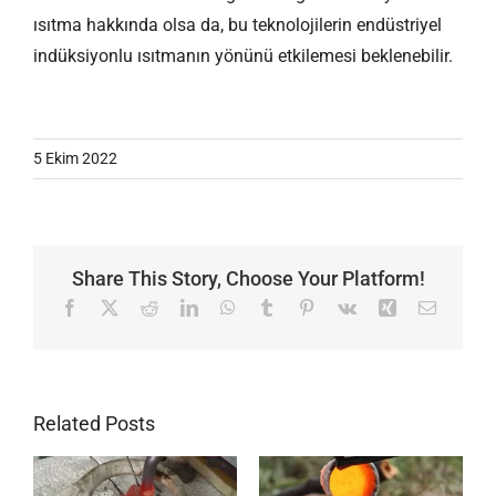
ısıtma hakkında olsa da, bu teknolojilerin endüstriyel
indüksiyonlu ısıtmanın yönünü etkilemesi beklenebilir.
5 Ekim 2022
Share This Story, Choose Your Platform!
Facebook
X
Reddit
LinkedIn
WhatsApp
Tumblr
Pinterest
Vk
Xing
Email
Related Posts