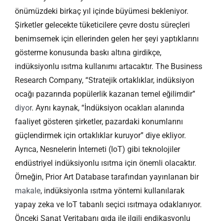
önümüzdeki birkaç yıl içinde büyümesi bekleniyor.
Şirketler gelecekte tüketicilere çevre dostu süreçleri
benimsemek için ellerinden gelen her şeyi yaptıklarını
gösterme konusunda baskı altına girdikçe,
indüksiyonlu ısıtma kullanımı artacaktır. The Business
Research Company, “Stratejik ortaklıklar, indüksiyon
ocağı pazarında popülerlik kazanan temel eğilimdir”
diyor
. Aynı kaynak, “İndüksiyon ocakları alanında
faaliyet gösteren şirketler, pazardaki konumlarını
güçlendirmek için ortaklıklar kuruyor” diye ekliyor.
Ayrıca, Nesnelerin İnterneti (IoT) gibi teknolojiler
endüstriyel indüksiyonlu ısıtma için önemli olacaktır.
Örneğin, Prior Art Database tarafından yayınlanan bir
makale
, indüksiyonla ısıtma yöntemi kullanılarak
yapay zeka ve IoT tabanlı seçici ısıtmaya odaklanıyor.
Önceki Sanat Veritabanı gıda ile ilgili endikasyonlu