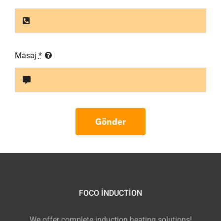
Masaj
*
Gönder
FOCO INDUCTION
We offer complete induction heating solutions!