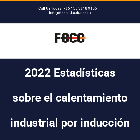
Skip
Call Us Today! +86 155 3818 9155
|
to
info@focoinduction.com
content
2022 Estadísticas
sobre el calentamiento
industrial por inducción