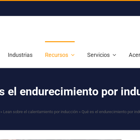
Industrias
Recursos
Servicios
Acer
s el endurecimiento por ind
»
Lean sobre el calentamiento por inducción
»
Qué es el endurecimiento por in