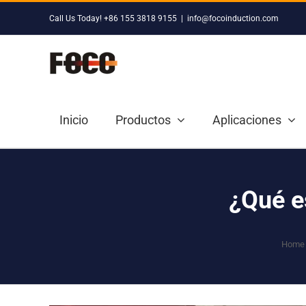
Skip
Call Us Today! +86 155 3818 9155
|
info@focoinduction.com
to
content
Inicio
Productos
Aplicaciones
¿Qué e
Home