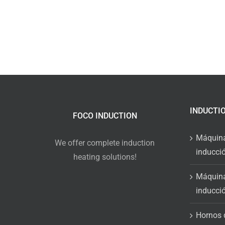
INDUCTI
FOCO INDUCTION
Máquina
We offer complete induction
inducci
heating solutions!
Máquina
inducci
Hornos 