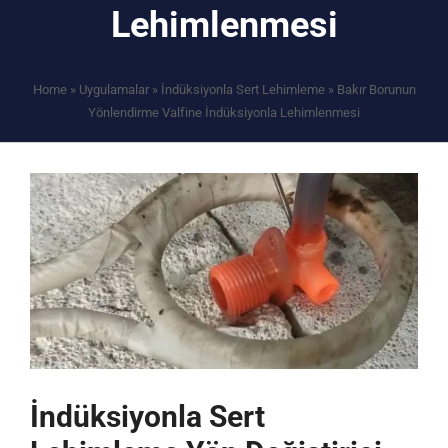
Lehimlenmesi
Home
»
Uygulamalar
»
İndüksiyonla Sert Lehimleme
»
Bakır Borunun
Yönlendirme Valfine İndüksiyonla Lehimlenmesi
İndüksiyonla Sert