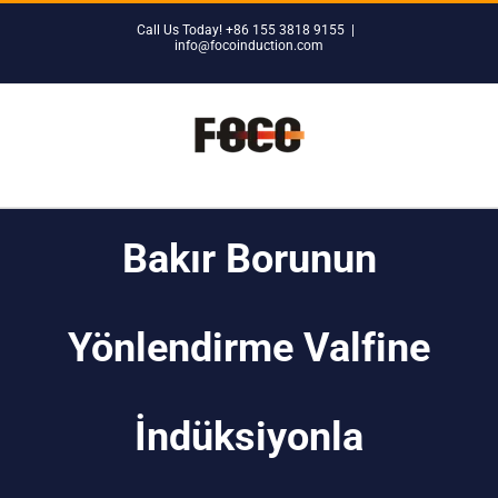
Skip
Call Us Today! +86 155 3818 9155
|
to
info@focoinduction.com
content
Bakır Borunun
Yönlendirme Valfine
İndüksiyonla